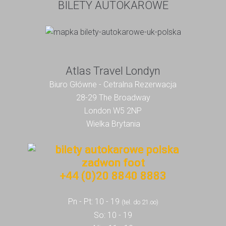
BILETY AUTOKAROWE
Atlas Travel Londyn
Biuro Główne - Cetralna Rezerwacja
28-29 The Broadway
London W5 2NP
Wielka Brytania
+44 (0)20 8840 8883
Pn - Pt: 10 - 19
(tel. do 21.oo)
So: 10 - 19