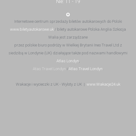
Nie: 11 - 19
Internetowe centrum sprzedaży biletów autokarowych do Polski
www.biletyautokarowe.uk
/ bilety autokarowe Polska Anglia Szkocja
Walia jest zarządzane
przez polskie biuro podróży w Wielkiej Brytanii Ineo Travel Ltd z
siedzibą w Londynie (UK) działające także pod nazwami handlowymi
Atlas Londyn
,
Atas Travel Londyn
i
Atlas Travel Londyn
.
Wakacje i wycieczki z UK - Wyloty z UK |
www.Wakacje24.uk
bilety autokarowe do Polski | bilety autokarowe Anglia Polska | bilety
autokarowe z Anglii do Polski | bilety autokarowe UK Polska | bilety do
Polski | autokary do Polski | Autokary UK Polska | autokary Anglia Polska |
przewozy autokarowe do Polski z Anglii | przewozy autokarowe Sindbad |
przewozy autokarowe Agat | przewozy autokarowe Polonia | przewozy