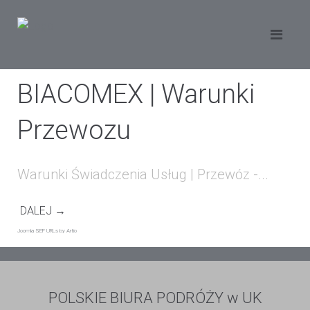
BIACOMEX | Warunki
Przewozu
Warunki Świadczenia Usług | Przewóz -...
DALEJ →
Joomla SEF URLs by Artio
POLSKIE BIURA PODRÓŻY w UK