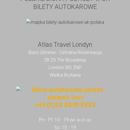
BILETY AUTOKAROWE
Atlas Travel Londyn
Biuro Główne - Cetralna Rezerwacja
28-29 The Broadway
London W5 2NP
Wielka Brytania
+44 (0)20 8840 8883
Pn - Pt: 10 - 19
(tel. do 21.oo)
So: 10 - 19