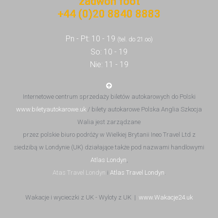
+44 (0)20 8840 8883
Pn - Pt: 10 - 19
(tel. do 21.oo)
So: 10 - 19
Nie: 11 - 19
Internetowe centrum sprzedaży biletów autokarowych do Polski
www.biletyautokarowe.uk
/ bilety autokarowe Polska Anglia Szkocja
Walia jest zarządzane
przez polskie biuro podróży w Wielkiej Brytanii Ineo Travel Ltd z
siedzibą w Londynie (UK) działające także pod nazwami handlowymi
Atlas Londyn
,
Atas Travel Londyn
i
Atlas Travel Londyn
.
Wakacje i wycieczki z UK - Wyloty z UK |
www.Wakacje24.uk