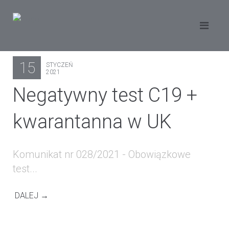
15
STYCZEŃ
2021
Negatywny test C19 +
kwarantanna w UK
Komunikat nr 028/2021 - Obowiązkowe
test...
DALEJ →