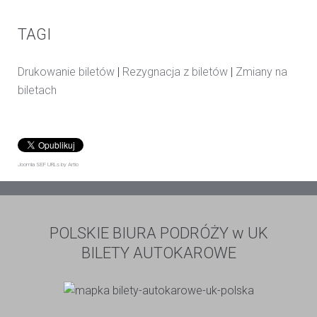
TAGI
Drukowanie biletów
|
Rezygnacja z biletów
|
Zmiany na
biletach
Joomla SEF URLs by Artio
POLSKIE BIURA PODRÓŻY w UK
BILETY AUTOKAROWE