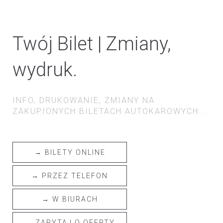
Twój Bilet | Zmiany,
wydruk.
INFO, DRUKOWANIE, ZMIANY NA
ZAKUPIONYCH BILETACH AUTOKAROWYCH...
→ BILETY ONLINE
→ PRZEZ TELEFON
→ W BIURACH
→ ZAPYTAJ O OFERTY