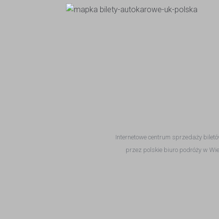
Internetowe centrum sprzedaży bilet
przez polskie biuro podróży w Wi
bilety autokarowe do Polski | bilety autokarowe Anglia Pol