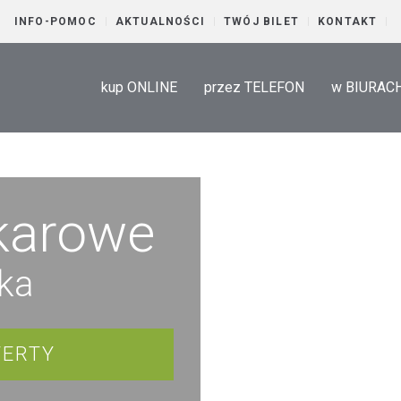
INFO-POMOC
AKTUALNOŚCI
TWÓJ BILET
KONTAKT
kup ONLINE
przez TELEFON
w BIURAC
okarowe
ska
FERTY