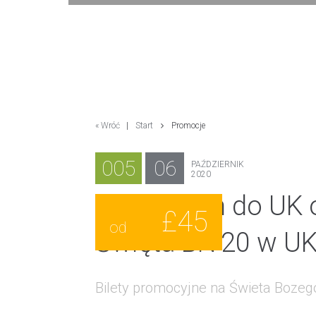
« Wróć
|
Start
Promocje
005
06
PAŹDZIERNIK
2020
Autokarem do UK o
£45
od
Święta BN'20 w U
Bilety promocyjne na Świeta Boze