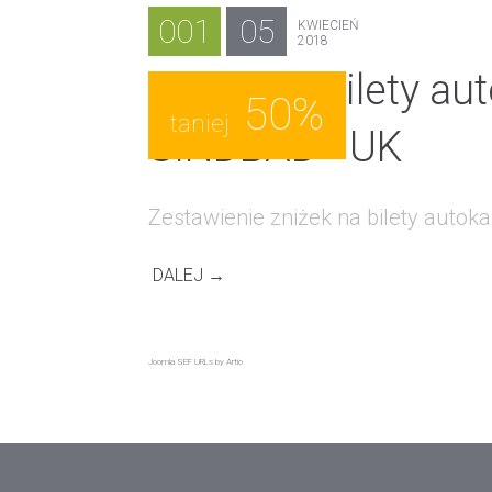
001
05
KWIECIEŃ
2018
Zniżki na bilety a
50%
taniej
SINDBAD - UK
Zestawienie zniżek na bilety autoka
DALEJ →
Joomla SEF URLs by Artio