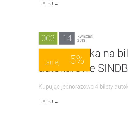
DALEJ →
003
14
KWIECIEŃ
2018
Ekstra zniżka na bi
5%
taniej
autokarowe SIND
Kupując jednorazowo 4 bilety autok
DALEJ →