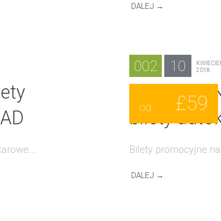
DALEJ →
002
10
KWIECIE
2018
lety
WAKACYJN
£59
od
BAD
bilety aut
arowe...
Bilety promocyjne na
DALEJ →