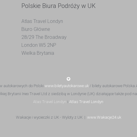
Polskie Biura Podróży w UK
Atlas Travel Londyn
Biuro Główne
28/29 The Broadway
London W5 2NP
Wielka Brytania
ów autokarowych do Polski
www.biletyautokarowe.uk
/ bilety autokarowe Polska
elkiej Brytanii Ineo Travel Ltd z siedzibą w Londynie (UK) działające także po
Atas Travel Londyn
i
Atlas Travel Londyn
.
Wakacje i wycieczki z UK - Wyloty z UK |
www.Wakacje24.uk
ska | bilety autokarowe z Anglii do Polski | bilety autokarowe UK Polska | bilety do 