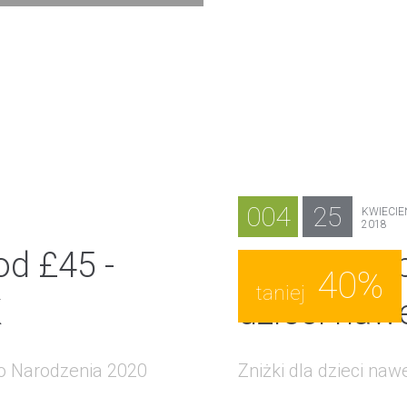
004
25
KWIECIE
2018
d £45 -
Bilety Sindb
40%
taniej
K
dzieci nawe
go Narodzenia 2020
Zniżki dla dzieci naw