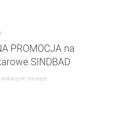
Ń
A PROMOCJA na
okarowe SINDBAD
 wakacyjne miesiące...