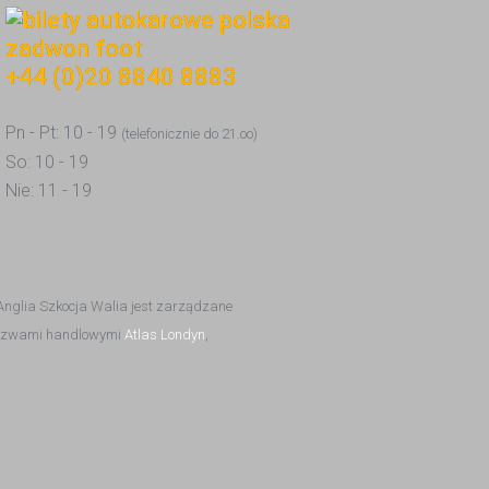
+44 (0)20 8840 8883
Pn - Pt: 10 - 19
(telefonicznie do 21.oo)
So: 10 - 19
Nie: 11 - 19
 Anglia Szkocja Walia jest zarządzane
d nazwami handlowymi
Atlas Londyn
,
Polski | autokary do Polski | Autokary UK Polska | autokary