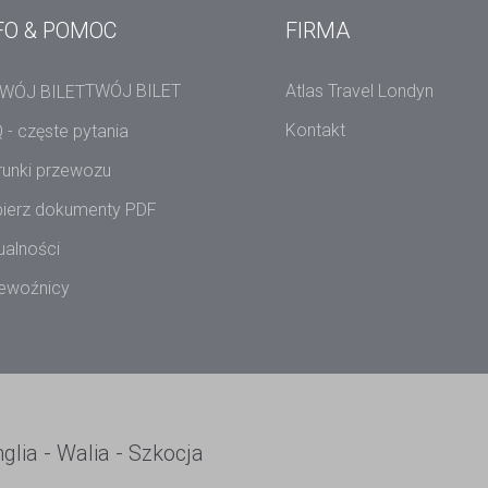
FO & POMOC
FIRMA
TWÓJ BILET
Atlas Travel Londyn
Kontakt
 - częste pytania
unki przewozu
ierz dokumenty PDF
ualności
ewoźnicy
ia - Walia - Szkocja