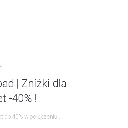
Ń
ad | Zniżki dla
t -40% !
et do 40% w połączeniu...