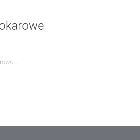
utokarowe
rowe...