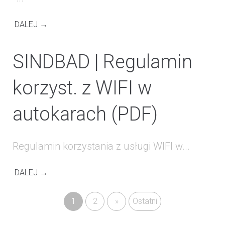
DALEJ →
SINDBAD | Regulamin
korzyst. z WIFI w
autokarach (PDF)
Regulamin korzystania z usługi WIFI w...
DALEJ →
1
2
»
Ostatni