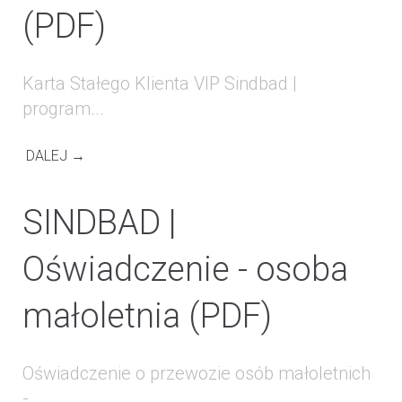
(PDF)
Karta Stałego Klienta VIP Sindbad |
program...
DALEJ →
SINDBAD |
Oświadczenie - osoba
małoletnia (PDF)
Oświadczenie o przewozie osób małoletnich
-...