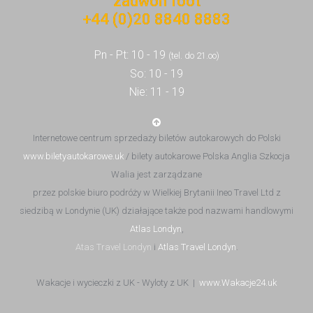
+44 (0)20 8840 8883
Pn - Pt: 10 - 19
(tel. do 21.oo)
So: 10 - 19
Nie: 11 - 19
Internetowe centrum sprzedaży biletów autokarowych do Polski
www.biletyautokarowe.uk
/ bilety autokarowe Polska Anglia Szkocja
Walia jest zarządzane
przez polskie biuro podróży w Wielkiej Brytanii Ineo Travel Ltd z
siedzibą w Londynie (UK) działające także pod nazwami handlowymi
Atlas Londyn
,
Atas Travel Londyn
i
Atlas Travel Londyn
.
Wakacje i wycieczki z UK - Wyloty z UK |
www.Wakacje24.uk