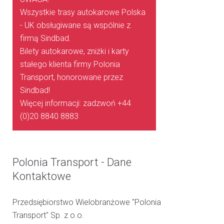
Wszystkie trasy autokarowe Polska
- UK obsługiwane są wspólnie z
firmą Sindbad.
Bilety autokarowe, zniżki i karty
stałego klienta firmy Polonia
Transport, honorowane przez
Sindbad!
Więcej informacji: zadzwoń +44
(0)20 8840 8883
Polonia Transport - Dane
Kontaktowe
Przedsiębiorstwo Wielobranżowe "Polonia
Transport" Sp. z o.o.