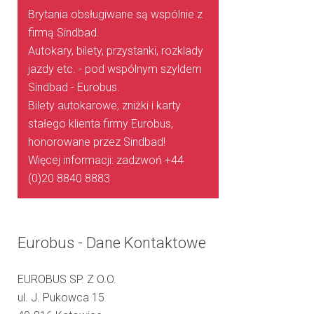
Brytania obsługiwane są wspólnie z
firmą Sindbad.
Autokary, bilety, przystanki, rozklady
jazdy etc. - pod wspólnym szyldem
Sindbad - Eurobus.
Bilety autokarowe, zniżki i karty
stałego klienta firmy Eurobus,
honorowane przez Sindbad!
Więcej informacji: zadzwoń +44
(0)20 8840 8883
Eurobus - Dane Kontaktowe
EUROBUS SP. Z O.O.
ul. J. Pukowca 15