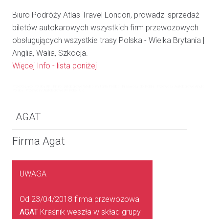
Biuro Podróży Atlas Travel London, prowadzi sprzedaż
biletów autokarowych wszystkich firm przewozowych
obsługujących wszystkie trasy Polska - Wielka Brytania |
Anglia, Walia, Szkocja.
Więcej Info - lista poniżej
Przewoźnicy Polska UK
|
Firmy autokarowe Wielka Brytania Polska
|
Przewozy do Polski
|
Przewozy Autokarowe Anglia
Polska
|
Przewozy Autokarowe do Polski UK
AGAT
Firma Agat
UWAGA
Od 23/04/2018 firma przewozowa
AGAT
Kraśnik weszła w skład grupy