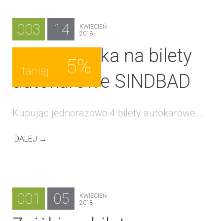
003
14
KWIECIEŃ
2018
Ekstra zniżka na bilety
5%
taniej
autokarowe SINDBAD
Kupując jednorazowo 4 bilety autokarowe...
DALEJ →
001
05
KWIECIEŃ
2018