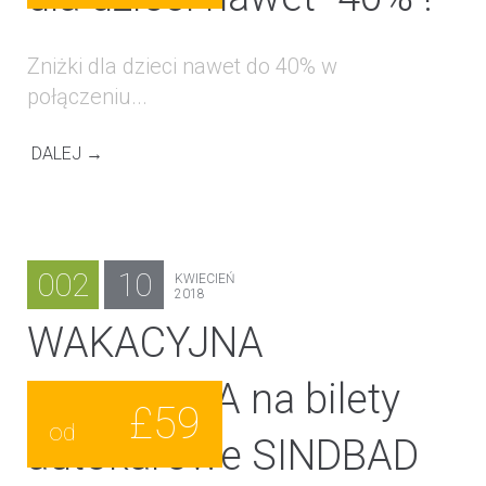
Zniżki dla dzieci nawet do 40% w
połączeniu...
DALEJ →
002
10
KWIECIEŃ
2018
WAKACYJNA
PROMOCJA na bilety
£59
od
autokarowe SINDBAD