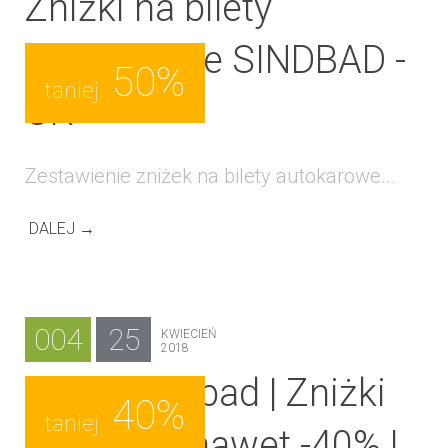
Zniżki na bilety
autokarowe SINDBAD -
50%
taniej
UK
Zestawienie zniżek na bilety autokarowe...
DALEJ →
004
25
KWIECIEŃ
2018
Bilety Sindbad | Zniżki
40%
taniej
dla dzieci nawet -40% !