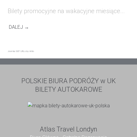
Bilety promocyjne na wakacyjne miesiące...
DALEJ →
Joomla SEF URLs by Artio
POLSKIE BIURA PODRÓŻY w UK
BILETY AUTOKAROWE
Atlas Travel Londyn