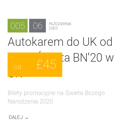
005
06
PAŹDZIERNIK
2020
Autokarem do UK od
£45 - Święta BN'20 w
£45
od
UK
Bilety promocyjne na Świeta Bozego
Narodzenia 2020
DALEJ →