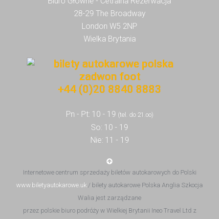
Biuro Główne - Cetralna Rezerwacja
28-29 The Broadway
London W5 2NP
Wielka Brytania
+44 (0)20 8840 8883
Pn - Pt: 10 - 19
(tel. do 21.oo)
So: 10 - 19
Nie: 11 - 19
Internetowe centrum sprzedaży biletów autokarowych do Polski
www.biletyautokarowe.uk
/ bilety autokarowe Polska Anglia Szkocja
Walia jest zarządzane
przez polskie biuro podróży w Wielkiej Brytanii Ineo Travel Ltd z