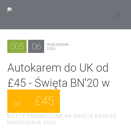
005
06
PAŹDZIERNIK
2020
Autokarem do UK od
£45 - Święta BN'20 w
UK
£45
od
BILETY PROMOCYJNE NA ŚWIETA BOZEGO
NARODZENIA 2020