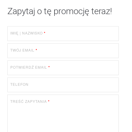
Zapytaj o tę promocję teraz!
IMIĘ | NAZWISKO
*
TWÓJ EMAIL
*
POTWIERDŹ EMAIL
*
TELEFON
TREŚĆ ZAPYTANIA
*