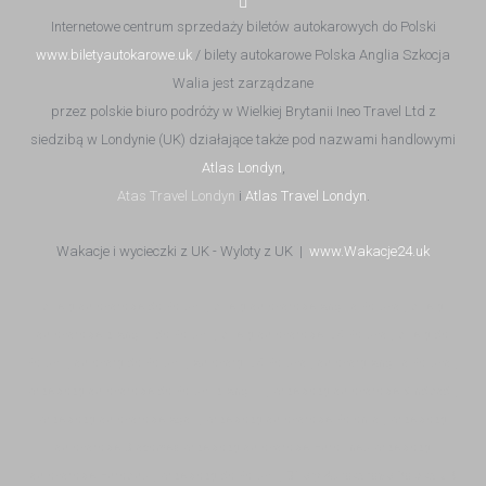
Internetowe centrum sprzedaży biletów autokarowych do Polski
www.biletyautokarowe.uk
/ bilety autokarowe Polska Anglia Szkocja
Walia jest zarządzane
przez polskie biuro podróży w Wielkiej Brytanii Ineo Travel Ltd z
siedzibą w Londynie (UK) działające także pod nazwami handlowymi
Atlas Londyn
,
Atas Travel Londyn
i
Atlas Travel Londyn
.
Wakacje i wycieczki z UK - Wyloty z UK |
www.Wakacje24.uk
bilety autokarowe do Polski | bilety autokarowe Anglia Polska | bilety
autokarowe z Anglii do Polski | bilety autokarowe UK Polska | bilety do
Polski | autokary do Polski | Autokary UK Polska | autokary Anglia Polska |
przewozy autokarowe do Polski z Anglii | przewozy autokarowe Sindbad |
przewozy autokarowe Agat | przewozy autokarowe Polonia | przewozy
autokarowe Biacomex przewozy autokarowe Eurolines przewozy
autokarowe Eurobus | przewozy do Polski |
Bilety Autokarowe Polska UK