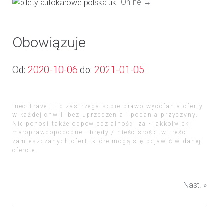
Online →
Obowiązuje
Od:
2020-10-06
do:
2021-01-05
Ineo Travel Ltd zastrzega sobie prawo wycofania oferty
w każdej chwili bez uprzedzenia i podania przyczyny.
Nie ponosi także odpowiedzialności za - jakkolwiek
małoprawdopodobne - błędy / nieścisłości w treści
zamieszczanych ofert, które mogą się pojawić w danej
ofercie.
Nast. »