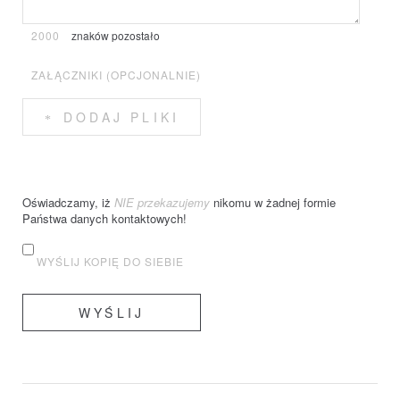
2000
znaków pozostało
ZAŁĄCZNIKI (OPCJONALNIE)
DODAJ PLIKI
Oświadczamy, iż
NIE przekazujemy
nikomu w żadnej formie
Państwa danych kontaktowych!
WYŚLIJ KOPIĘ DO SIEBIE
WYŚLIJ